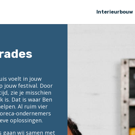
Interieurbouw
Trades
huis voelt in jouw
p jouw festival. Door
jd, zie je misschien
k is. Dat is waar Ben
helpen. Al ruim vier
, horeca-ondernemers
ieve oplossingen.
s gaan wij samen met